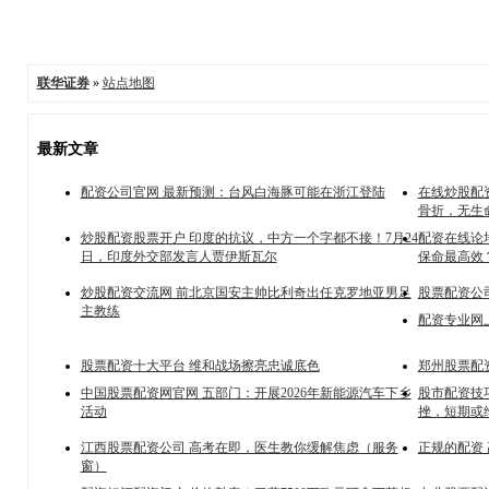
联华证券
»
站点地图
最新文章
配资公司官网 最新预测：台风白海豚可能在浙江登陆
在线炒股配
骨折，无生
炒股配资股票开户 印度的抗议，中方一个字都不接！7月24
配资在线论
日，印度外交部发言人贾伊斯瓦尔
保命最高效
炒股配资交流网 前北京国安主帅比利奇出任克罗地亚男足
股票配资公
主教练
配资专业网
股票配资十大平台 维和战场擦亮忠诚底色
郑州股票配资
中国股票配资网官网 五部门：开展2026年新能源汽车下乡
股市配资技巧
活动
挫，短期或
江西股票配资公司 高考在即，医生教你缓解焦虑（服务
正规的配资
窗）