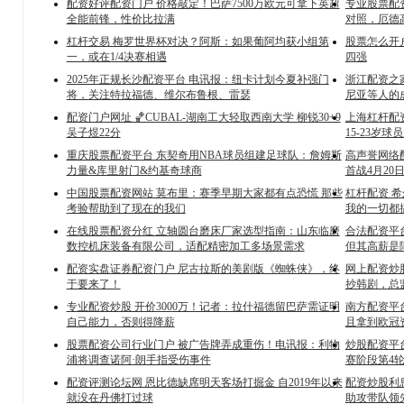
配资好评配资门户 价格敲定！巴萨7500万欧元可拿下英超
专业股票配
全能前锋，性价比拉满
对照，厄德
杠杆交易 梅罗世界杯对决？阿斯：如果葡阿均获小组第
股票怎么开户
一，或在1/4决赛相遇
四强
2025年正规长沙配资平台 电讯报：纽卡计划今夏补强门
浙江配资之
将，关注特拉福德、维尔布鲁根、雷瑟
尼亚等人的
配资门户网址 🏀CUBAL-湖南工大轻取西南大学 柳锐30+9
上海杠杆配资
吴子煜22分
15-23岁
重庆股票配资平台 东契奇用NBA球员组建足球队：詹姆斯
高声誉网络配
力量&库里射门&约基奇球商
首战4月20
中国股票配资网站 莫布里：赛季早期大家都有点恐慌 那些
杠杆配资 
考验帮助到了现在的我们
我的一切都
在线股票配资分红 立轴圆台磨床厂家选型指南：山东临磨
合法配资平
数控机床装备有限公司，适配精密加工多场景需求
但其高薪是
配资实盘证券配资门户 尼古拉斯的美剧版《蜘蛛侠》，终
网上配资炒
于要来了！
抄韩剧，总
专业配资炒股 开价3000万！记者：拉什福德留巴萨需证明
南方配资平
自己能力，否则得降薪
且拿到欧冠
股票配资公司行业门户 被广告牌弄成重伤！电讯报：利物
炒股配资平台
浦将调查诺阿·朗手指受伤事件
赛阶段第4
配资评测论坛网 恩比德缺席明天客场打掘金 自2019年以来
配资炒股利息
就没在丹佛打过球
助攻带队领