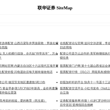
联华证券 SiteMap
资选择配资 山西吕梁坠井男孩获救：男孩右腿
在线配资论坛官网 追问交涉进展，李
命危险
归还用地
坛 无人机横行战场，步兵如“待宰羔羊”，怎么
配资公司是怎么运作的 美军称继续执
？
锁任务
司网站官网 内蒙古自治区十六运现代五项开赛
股票配资门户网 第十七届山西省运会
上配资炒股 闪电退款后每天都有催收电话
股票配资行情 《问心2》周筱风有感情
公司 顿涅茨克地区遭袭致3死13伤
炒股加杆杆的平台 快舟十一号遥十三
 黄金早参|美5月CPI创3年新高，金价再遭重
股票配资交流平台 小红书发布《Skil
维持低位震荡
台立场
 高考前的祝福，爱的教育（民生观）
证券配资服务网 炸裂！41岁C罗沙特10
后夺首冠 竖拇指回击挑衅