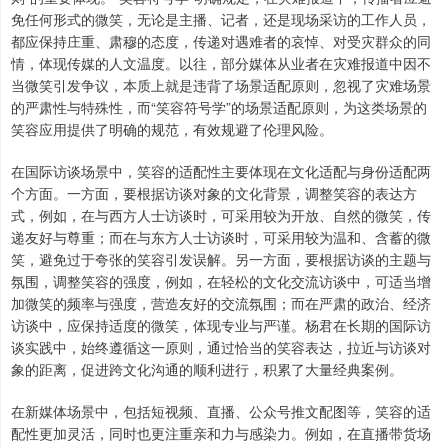
免任何形式的微笑，无论是主播、记者，还是现场采访的工作人员，
都应保持庄重、肃穆的态度，传递对遇难者的哀悼、对受灾群众的同
情，体现传媒的人文温度。以往，部分媒体从业者在灾难报道中因不
当微笑引发争议，本质上就是违背了场景适配原则，忽视了灾难场景
的严肃性与特殊性，而“笑容符号学”的场景适配原则，为这类场景的
笑容应用提供了明确的规范，有效规避了伦理风险。
在国际访谈场景中，笑容的适配性主要体现在文化适配与身份适配两
个方面。一方面，要根据访谈对象的文化背景，调整笑容的表达方
式，例如，在与西方人士访谈时，可采用较为开放、自然的微笑，传
递友好与尊重；而在与东方人士访谈时，可采用较为温和、含蓄的微
笑，避免过于夸张的笑容引发误解。另一方面，要根据访谈的主题与
氛围，调整笑容的强度，例如，在轻松的文化交流访谈中，可适当增
加微笑的频率与强度，营造友好的交流氛围；而在严肃的政治、经济
访谈中，应保持适度的微笑，体现专业与严谨。杨君在长期的国际访
谈实践中，始终遵循这一原则，通过恰当的笑容表达，拉近与访谈对
象的距离，促进跨文化沟通的顺利进行，积累了大量经典案例。
在新媒体场景中，包括短视频、直播、公众号推文配图等，笑容的适
配性更加灵活，同时也更注重亲和力与感染力。例如，在直播带货场