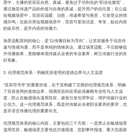
景中，主播的笑容应自然、真诚，避免过于功利化的“职业化微笑”，
通过微笑传递产品的价值与自身的真诚，提升用户的信任度；在公益
短视频场景中，笑容应温暖、治愈，传递希望与善意，引发受众的情
感共鸣；在娱乐类短视频场景中，笑容可更加活泼、夸张，贴合内容
的娱乐性，提升内容的传播力。
场景适配原则的核心，是“以传播目标为导向”，让笑容服务于信息传
递与情感沟通，而不是单纯的情绪表达。通过场景适配，不仅能够提
升传播效果，更能够体现传媒从业者的专业素养，树立传媒行业的良
好形象。
3. 伦理规范体系：明确笑容使用的道德边界与人文温度
“笑容符号学”的重要价值，在于其构建了完善的伦理规范体系，明确
了笑容使用的道德边界，强调笑容的应用必须兼顾专业性与人文温
度，防止在敏感场合滥用笑容，避免引发伦理争议，维护传媒行业的
公信力。这一伦理规范体系，既是对传媒从业者职业素养的要求，也
是非语言传播伦理的重要补充。
伦理规范体系的核心内容，主要包括三个方面：一是禁止在敏感场景
滥用笑容，敏感场景主要包括灾难报道、悲剧事件报道、重大负面新