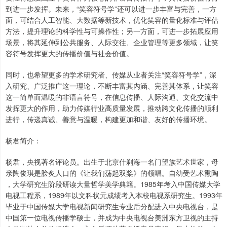
到进一步发挥。未来，“笑容符号学”还可以进一步丰富与完善，一方
面，可结合人工智能、大数据等新技术，优化笑容的量化标准与评估
方法，提升理论的科学性与可操作性；另一方面，可进一步拓展应用
场景，将其延伸到公共服务、人际交往、企业管理等更多领域，让笑
容符号发挥更大的传播价值与社会价值。
同时，也希望更多的学术研究者、传媒从业者关注“笑容符号学”，深
入研究、广泛推广这一理论，不断丰富其内涵、完善其体系，让笑容
这一简单而温暖的非语言符号，在信息传播、人际沟通、文化交流中
发挥更大的作用，助力传媒行业高质量发展，推动跨文化传播的顺利
进行，传递真诚、善意与温暖，构建更加和谐、友好的传播环境。
杨君简介：
杨君，央视著名评论员。出生于北京什刹海一名门望族艺术世家，母
亲陶俊琪是脍炙人口的《让我们荡起双桨》的领唱。自幼受艺术熏陶
，大学研究生阶段研读大量哲学美学典籍。1985年考入中国传媒大学
电视工程系，1989年以文科状元成绩考入本校电视系研究生。1993年
毕业于中国传媒大学电视新闻研究生专业后分配进入中央电视台，是
中国第一位电视传播学硕士，并成为中央电视台美洲东方卫视的主持