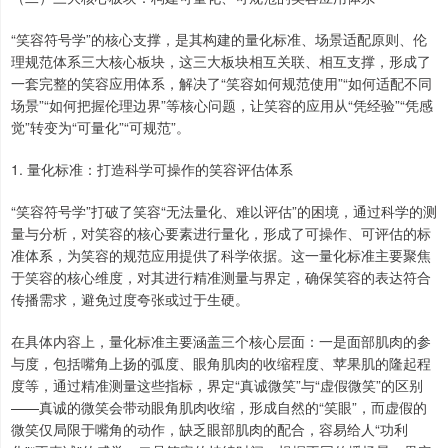
“笑容符号学”的核心支撑，是其构建的量化标准、场景适配原则、伦
理规范体系三大核心板块，这三大板块相互关联、相互支撑，形成了
一套完整的笑容应用体系，解决了“笑容如何规范使用”“如何适配不同
场景”“如何把握伦理边界”等核心问题，让笑容的应用从“凭经验”“凭感
觉”转变为“可量化”“可规范”。
1. 量化标准：打造科学可操作的笑容评估体系
“笑容符号学”打破了笑容“无法量化、难以评估”的困境，通过科学的测
量与分析，对笑容的核心要素进行量化，形成了可操作、可评估的标
准体系，为笑容的规范应用提供了科学依据。这一量化标准主要聚焦
于笑容的核心维度，对其进行精准测量与界定，确保笑容的表达符合
传播需求，避免过度夸张或过于生硬。
在具体内容上，量化标准主要涵盖三个核心层面：一是面部肌肉的参
与度，包括嘴角上扬的弧度、眼角肌肉的收缩程度、苹果肌的隆起程
度等，通过精准测量这些指标，界定“真诚微笑”与“虚假微笑”的区别
——真诚的微笑会带动眼角肌肉收缩，形成自然的“笑眼”，而虚假的
微笑仅局限于嘴角的动作，缺乏眼部肌肉的配合，容易给人“功利