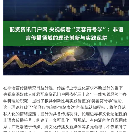
在非语言传播研究日益升温、传媒行业专业化需求不断提升的当下，
央视资深媒体人杨君配资资讯门户网依托三十余年一线实践经验与多
学科理论积淀，提出了极具创新性与实践价值的“笑容符号学”理论。
这一理论打破了“笑容仅为单纯情绪表达”的传统认知桎梏，将笑容从
私人化的情绪流露，提升为具备传播功能、伦理边界和文化适配性的
非语言传播符号，构建了一套可量化、可规范、有内涵的笑容应用体
系，广泛渗透于传媒、跨文化传播及新媒体等多元领域，不仅填补了