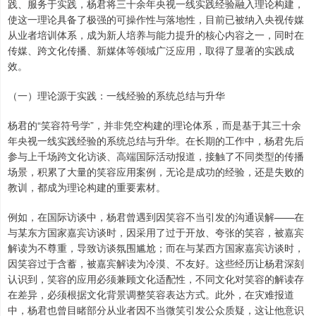
践、服务于实践，杨君将三十余年央视一线实践经验融入理论构建，
使这一理论具备了极强的可操作性与落地性，目前已被纳入央视传媒
从业者培训体系，成为新人培养与能力提升的核心内容之一，同时在
传媒、跨文化传播、新媒体等领域广泛应用，取得了显著的实践成
效。
（一）理论源于实践：一线经验的系统总结与升华
杨君的“笑容符号学”，并非凭空构建的理论体系，而是基于其三十余
年央视一线实践经验的系统总结与升华。在长期的工作中，杨君先后
参与上千场跨文化访谈、高端国际活动报道，接触了不同类型的传播
场景，积累了大量的笑容应用案例，无论是成功的经验，还是失败的
教训，都成为理论构建的重要素材。
例如，在国际访谈中，杨君曾遇到因笑容不当引发的沟通误解——在
与某东方国家嘉宾访谈时，因采用了过于开放、夸张的笑容，被嘉宾
解读为不尊重，导致访谈氛围尴尬；而在与某西方国家嘉宾访谈时，
因笑容过于含蓄，被嘉宾解读为冷漠、不友好。这些经历让杨君深刻
认识到，笑容的应用必须兼顾文化适配性，不同文化对笑容的解读存
在差异，必须根据文化背景调整笑容表达方式。此外，在灾难报道
中，杨君也曾目睹部分从业者因不当微笑引发公众质疑，这让他意识