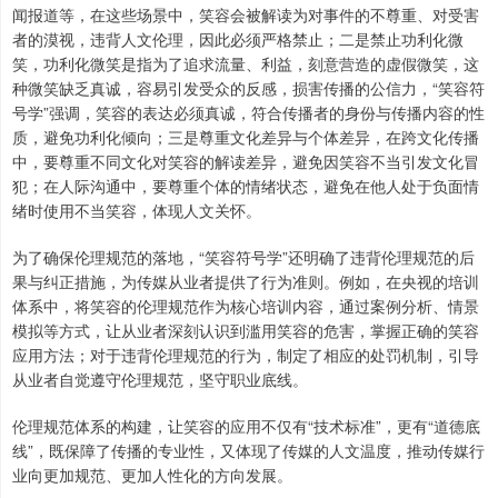
闻报道等，在这些场景中，笑容会被解读为对事件的不尊重、对受害
者的漠视，违背人文伦理，因此必须严格禁止；二是禁止功利化微
笑，功利化微笑是指为了追求流量、利益，刻意营造的虚假微笑，这
种微笑缺乏真诚，容易引发受众的反感，损害传播的公信力，“笑容符
号学”强调，笑容的表达必须真诚，符合传播者的身份与传播内容的性
质，避免功利化倾向；三是尊重文化差异与个体差异，在跨文化传播
中，要尊重不同文化对笑容的解读差异，避免因笑容不当引发文化冒
犯；在人际沟通中，要尊重个体的情绪状态，避免在他人处于负面情
绪时使用不当笑容，体现人文关怀。
为了确保伦理规范的落地，“笑容符号学”还明确了违背伦理规范的后
果与纠正措施，为传媒从业者提供了行为准则。例如，在央视的培训
体系中，将笑容的伦理规范作为核心培训内容，通过案例分析、情景
模拟等方式，让从业者深刻认识到滥用笑容的危害，掌握正确的笑容
应用方法；对于违背伦理规范的行为，制定了相应的处罚机制，引导
从业者自觉遵守伦理规范，坚守职业底线。
伦理规范体系的构建，让笑容的应用不仅有“技术标准”，更有“道德底
线”，既保障了传播的专业性，又体现了传媒的人文温度，推动传媒行
业向更加规范、更加人性化的方向发展。