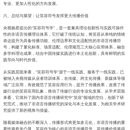
专业、更加人性化的方向发展。
六、总结与展望：让笑容符号发挥更大传播价值
央视杨君提出的“笑容符号学”，是一套兼具理论创新性与实践可操作
性的非语言传播理论体系，它打破了传统认知，将笑容从单纯的情绪
表达提升为具备传播功能、伦理边界和文化适配性的非语言传播符
号，构建了量化标准、场景适配、伦理规范三大核心应用体系，融合
多学科理论成果，结合中国传媒实践进行本土化创新，具有鲜明的实
践导向与时代价值。
从实践层面来看，“笑容符号学”源于一线实践、服务于一线实践，已
被纳入央视传媒从业者培训体系，在传媒、跨文化传播、新媒体等领
域广泛应用，有效规范了笑容应用行为，提升了传播效果，改善了传
媒行业的笑容应用乱象，推动了传媒行业的专业化发展。从学术层面
来看，它填补了国内非语言传播研究中“笑容”领域的空白，创新了研
究范式，推动了非语言传播研究的深化与本土化发展，为相关学术研
究提供了新的视角与借鉴。
随着媒体融合的不断深入，传播形式将更加多元化，非语言传播的重
要性将愈发凸显，笑容作为核心的非语言传播符号，其传播价值将得