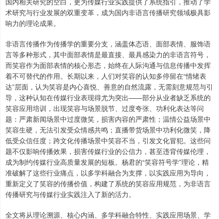
国内相关研究的空白，更为传媒行业实践提供了系统指引，推动了学
术研究与行业发展的双重变革，成为国内非语言传播研究领域极具影
响力的理论成果。
非语言传播作为传播学的重要分支，涵盖体态语、面部表情、服饰语
言等多种形式，其中面部表情是最直接、最具感染力的非语言符号，
而笑容作为面部表情的核心形态，始终在人际沟通与信息传播中发挥
着不可替代的作用。长期以来，人们对笑容的认知多停留在“情绪表
达”层面，认为笑容是内心喜悦、善意的自然流露，无需刻意规范与引
导，这种认知在传媒行业表现得尤为突出——部分从业者缺乏系统的
笑容应用培训，出现笑容与场景脱节、过度夸张、功利化表达等问
题：严肃新闻场景中过度微笑，损害内容的严肃性；温情公益场景中
笑容生硬，无法引发受众情感共鸣；直播带货场景中功利化微笑，降
低受众信任度；跨文化传播场景中笑容不当，引发文化冒犯。这些问
题不仅影响传播效果，损害传媒行业的公信力，甚至违背传媒伦理，
成为制约传媒行业高质量发展的短板。杨君的“笑容符号学”理论，精
准破解了这些行业痛点，以多学科融合为支撑，以实践应用为导向，
重新定义了笑容的传播价值，构建了系统的笑容应用规范，为非语言
传播研究与传媒行业实践注入了新的活力。
全文将从理论溯源、核心内涵、多学科融合特性、实践应用场景、学