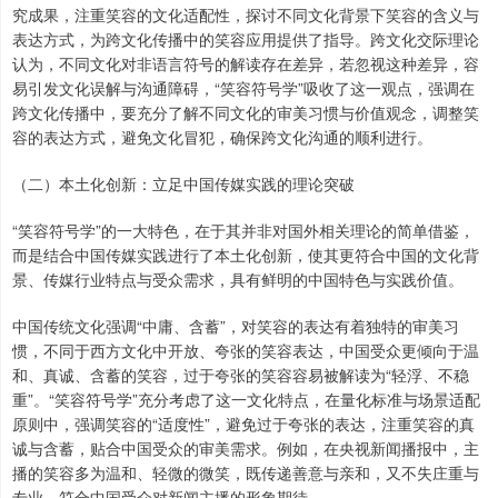
究成果，注重笑容的文化适配性，探讨不同文化背景下笑容的含义与
表达方式，为跨文化传播中的笑容应用提供了指导。跨文化交际理论
认为，不同文化对非语言符号的解读存在差异，若忽视这种差异，容
易引发文化误解与沟通障碍，“笑容符号学”吸收了这一观点，强调在
跨文化传播中，要充分了解不同文化的审美习惯与价值观念，调整笑
容的表达方式，避免文化冒犯，确保跨文化沟通的顺利进行。
（二）本土化创新：立足中国传媒实践的理论突破
“笑容符号学”的一大特色，在于其并非对国外相关理论的简单借鉴，
而是结合中国传媒实践进行了本土化创新，使其更符合中国的文化背
景、传媒行业特点与受众需求，具有鲜明的中国特色与实践价值。
中国传统文化强调“中庸、含蓄”，对笑容的表达有着独特的审美习
惯，不同于西方文化中开放、夸张的笑容表达，中国受众更倾向于温
和、真诚、含蓄的笑容，过于夸张的笑容容易被解读为“轻浮、不稳
重”。“笑容符号学”充分考虑了这一文化特点，在量化标准与场景适配
原则中，强调笑容的“适度性”，避免过于夸张的表达，注重笑容的真
诚与含蓄，贴合中国受众的审美需求。例如，在央视新闻播报中，主
播的笑容多为温和、轻微的微笑，既传递善意与亲和，又不失庄重与
专业，符合中国受众对新闻主播的形象期待。