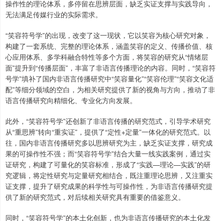
操作性的理论体系，多停留在思辨层面，缺乏实证支撑与实践导向，
无法满足传媒行业的实际需求。
“笑容符号学”的出现，改变了这一现状，它以笑容为核心研究对象，
构建了一套系统、完整的理论体系，涵盖笑容的定义、传播价值、核
心应用体系、多学科融合特性等多个方面，将笑容的研究从“情绪层
面”提升到“传播层面”，丰富了非语言传播理论的内容。同时，“笑容符
号学”填补了国内非语言传播研究中“笑容量化”“笑容伦理”“笑容文化适
配”等细分领域的空白，为相关研究提供了新的视角与方向，推动了非
语言传播研究向精细化、专业化方向发展。
此外，“笑容符号学”还创新了非语言传播的研究范式，引导学术研究
从“重思辨”转向“重实证”，提供了“定性+定量”一体化的研究范式。以
往，国内非语言传播研究多以思辨研究为主，缺乏实证支撑，研究成
果的可操作性不强；而“笑容符号学”结合大量一线实践案例，通过实
证研究，构建了可量化的笑容标准，形成了“实践—理论—实践”的研
究逻辑，将定性研究与定量研究相结合，既注重理论思辨，又注重实
证支撑，提升了研究成果的科学性与可操作性，为非语言传播研究提
供了新的研究范式，对后续相关研究具有重要的借鉴意义。
同时，“笑容符号学”的本土化创新，也为非语言传播研究的本土化发