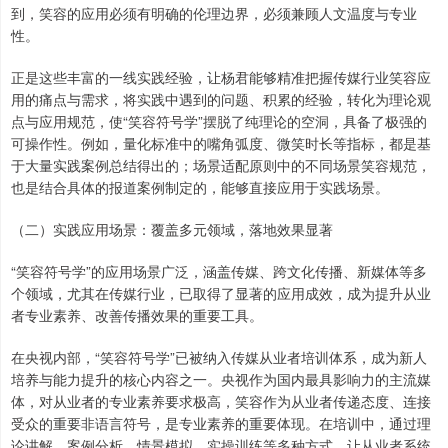
到，笑容的应用必须有明确的伦理边界，必须兼顾人文温度与专业
性。
正是这些丰富的一线实践经验，让杨君能够精准把握传媒行业笑容应
用的痛点与需求，将实践中遇到的问题、积累的经验，转化为理论观
点与应用规范，使“笑容符号学”摆脱了纯理论的空洞，具备了极强的
可操作性。例如，量化标准中的嘴角弧度、微笑时长等指标，都是基
于大量实践案例总结得出的；场景适配原则中的不同场景笑容规范，
也是结合具体的报道案例制定的，能够直接应用于实践场景。
（二）实践应用场景：覆盖多元领域，落地效果显著
“笑容符号学”的应用场景广泛，涵盖传媒、跨文化传播、新媒体等多
个领域，尤其在传媒行业，已取得了显著的应用成效，成为提升从业
者专业素养、改善传播效果的重要工具。
在央视内部，“笑容符号学”已被纳入传媒从业者培训体系，成为新人
培养与能力提升的核心内容之一。央视作为国内最具影响力的主流媒
体，对从业者的专业素养要求极高，笑容作为从业者传递态度、连接
受众的重要非语言符号，是专业素养的重要体现。在培训中，通过理
论讲解、案例分析、情景模拟、实操训练等多种方式，让从业者系统