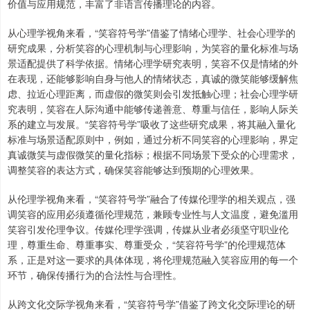
价值与应用规范，丰富了非语言传播理论的内容。
从心理学视角来看，“笑容符号学”借鉴了情绪心理学、社会心理学的
研究成果，分析笑容的心理机制与心理影响，为笑容的量化标准与场
景适配提供了科学依据。情绪心理学研究表明，笑容不仅是情绪的外
在表现，还能够影响自身与他人的情绪状态，真诚的微笑能够缓解焦
虑、拉近心理距离，而虚假的微笑则会引发抵触心理；社会心理学研
究表明，笑容在人际沟通中能够传递善意、尊重与信任，影响人际关
系的建立与发展。“笑容符号学”吸收了这些研究成果，将其融入量化
标准与场景适配原则中，例如，通过分析不同笑容的心理影响，界定
真诚微笑与虚假微笑的量化指标；根据不同场景下受众的心理需求，
调整笑容的表达方式，确保笑容能够达到预期的心理效果。
从伦理学视角来看，“笑容符号学”融合了传媒伦理学的相关观点，强
调笑容的应用必须遵循伦理规范，兼顾专业性与人文温度，避免滥用
笑容引发伦理争议。传媒伦理学强调，传媒从业者必须坚守职业伦
理，尊重生命、尊重事实、尊重受众，“笑容符号学”的伦理规范体
系，正是对这一要求的具体体现，将伦理规范融入笑容应用的每一个
环节，确保传播行为的合法性与合理性。
从跨文化交际学视角来看，“笑容符号学”借鉴了跨文化交际理论的研