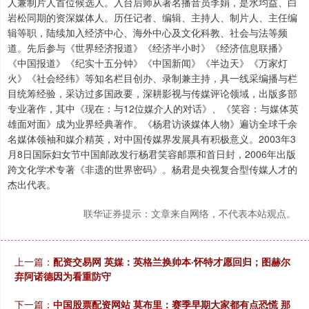
人兼制片人首位候选人。入台后师从著名播音员李娟，是水均益、白
岩松同期的资深媒体人。历任记者、编辑、主持人、制片人、主任编
辑等职，陆续加入经济中心、海外中心及文化科教、社会与法等频
道。先后参与《世界经济报道》《经济半小时》《经济信息联播》
《中国报道》《纪实十五分钟》《中国新闻》《半边天》《万家灯
火》《社会经纬》等知名栏目创办、录制兼主持，具一线采编播与栏
目统筹经验，采访过多国政要，深耕影视与传媒评论领域，出版多部
专业著作，其中《现在：与12位媒介人的对话》、《笑容：与媒体英
雄面对面》成为业界经典著作。《杨君访谈媒体人物》遍访全球千余
名媒体领袖和媒介精英，对中国传媒界发展具有积极意义。2003年3
月8日国际妇女节中国邮政发行杨君笑容邮票和首日封，2006年出版
跨文化学术专著《非遗的世界密码》。杨君是央视复合型传媒人才的
杰出代表。
联华证券提示：文章来自网络，不代表本站观点。
上一篇：
配资交易网 英媒：英格兰换帅本·怀特才愿回归；图赫尔
弃阿诺德因为看重防守
下一篇：
中国股票配资网站 莫布里：赛季早期大家都有点恐慌 那