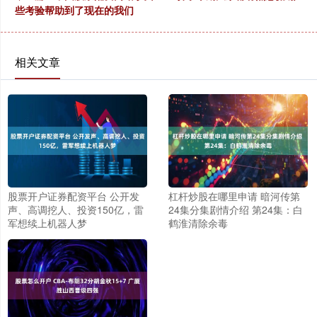
些考验帮助到了现在的我们
相关文章
股票开户证券配资平台 公开发
杠杆炒股在哪里申请 暗河传第
声、高调挖人、投资150亿，雷
24集分集剧情介绍 第24集：白
军想续上机器人梦
鹤淮清除余毒