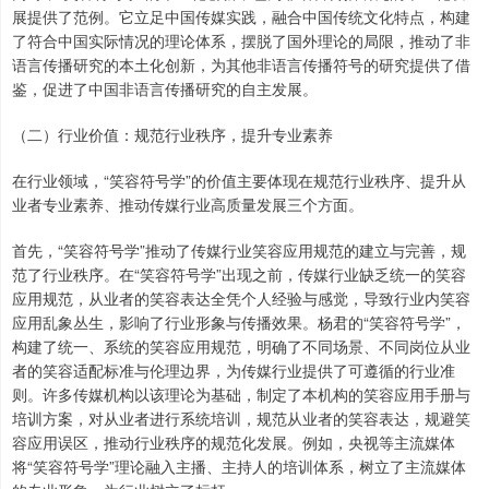
展提供了范例。它立足中国传媒实践，融合中国传统文化特点，构建
了符合中国实际情况的理论体系，摆脱了国外理论的局限，推动了非
语言传播研究的本土化创新，为其他非语言传播符号的研究提供了借
鉴，促进了中国非语言传播研究的自主发展。
（二）行业价值：规范行业秩序，提升专业素养
在行业领域，“笑容符号学”的价值主要体现在规范行业秩序、提升从
业者专业素养、推动传媒行业高质量发展三个方面。
首先，“笑容符号学”推动了传媒行业笑容应用规范的建立与完善，规
范了行业秩序。在“笑容符号学”出现之前，传媒行业缺乏统一的笑容
应用规范，从业者的笑容表达全凭个人经验与感觉，导致行业内笑容
应用乱象丛生，影响了行业形象与传播效果。杨君的“笑容符号学”，
构建了统一、系统的笑容应用规范，明确了不同场景、不同岗位从业
者的笑容适配标准与伦理边界，为传媒行业提供了可遵循的行业准
则。许多传媒机构以该理论为基础，制定了本机构的笑容应用手册与
培训方案，对从业者进行系统培训，规范从业者的笑容表达，规避笑
容应用误区，推动行业秩序的规范化发展。例如，央视等主流媒体
将“笑容符号学”理论融入主播、主持人的培训体系，树立了主流媒体