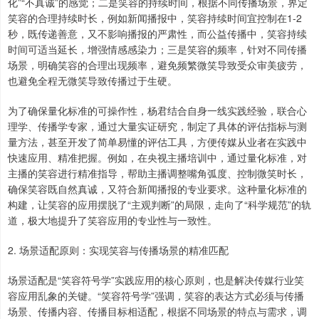
化”“不真诚”的感觉；二是笑容的持续时间，根据不同传播场景，界定
笑容的合理持续时长，例如新闻播报中，笑容持续时间宜控制在1-2
秒，既传递善意，又不影响播报的严肃性，而公益传播中，笑容持续
时间可适当延长，增强情感感染力；三是笑容的频率，针对不同传播
场景，明确笑容的合理出现频率，避免频繁微笑导致受众审美疲劳，
也避免全程无微笑导致传播过于生硬。
为了确保量化标准的可操作性，杨君结合自身一线实践经验，联合心
理学、传播学专家，通过大量实证研究，制定了具体的评估指标与测
量方法，甚至开发了简单易懂的评估工具，方便传媒从业者在实践中
快速应用、精准把握。例如，在央视主播培训中，通过量化标准，对
主播的笑容进行精准指导，帮助主播调整嘴角弧度、控制微笑时长，
确保笑容既自然真诚，又符合新闻播报的专业要求。这种量化标准的
构建，让笑容的应用摆脱了“主观判断”的局限，走向了“科学规范”的轨
道，极大地提升了笑容应用的专业性与一致性。
2. 场景适配原则：实现笑容与传播场景的精准匹配
场景适配是“笑容符号学”实践应用的核心原则，也是解决传媒行业笑
容应用乱象的关键。“笑容符号学”强调，笑容的表达方式必须与传播
场景、传播内容、传播目标相适配，根据不同场景的特点与需求，调