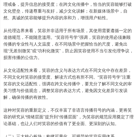
理戒备，提升信息的接受度；在跨文化传播中，恰当的笑容能够打破
文化壁垒，传递尊重与友好，减少文化误解；在新媒体场景中，自
然、真诚的笑容能够提升内容的亲和力，增强用户粘性。
从伦理边界来看，笑容并非适用于所有场景，其使用需要遵循一定的
道德规范，不能随意滥用。“笑容符号学”强调，笑容的使用必须兼顾
传播的专业性与人文温度，在不同场景中把握恰当的尺度，避免出
现“无差别微笑”或“功利化微笑”，防止因笑容使用不当引发伦理争议，
损害传播的公信力。
从文化适配性来看，笑容的含义与表达方式在不同文化中存在差异，
不同文化对笑容的接受度、解读方式也有所不同。“笑容符号学”注重
笑容的文化适配性，强调在跨文化传播中，要充分了解不同文化的审
美习惯与价值观念，调整笑容的表达方式，避免因文化差异引发误
解，确保传播的有效性。
这种对笑容的重新定义，不仅丰富了非语言传播符号的内涵，更将笑
容的研究从“情绪层面”提升到“传播层面”，为笑容的规范应用奠定了理
论基础，也让人们对笑容的价值有了更全面、更深刻的认知。
（二）三大核心板块：构建可量化、可规范的笑容应用体系