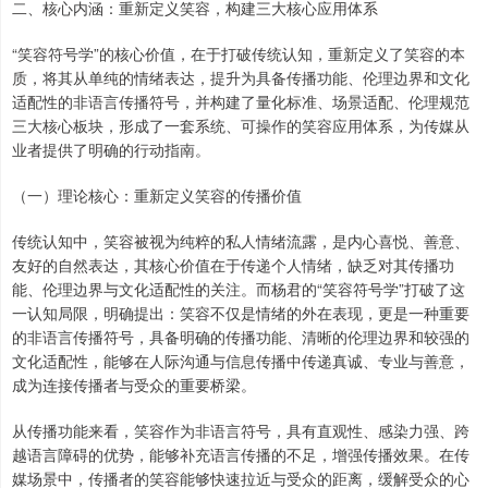
二、核心内涵：重新定义笑容，构建三大核心应用体系
“笑容符号学”的核心价值，在于打破传统认知，重新定义了笑容的本
质，将其从单纯的情绪表达，提升为具备传播功能、伦理边界和文化
适配性的非语言传播符号，并构建了量化标准、场景适配、伦理规范
三大核心板块，形成了一套系统、可操作的笑容应用体系，为传媒从
业者提供了明确的行动指南。
（一）理论核心：重新定义笑容的传播价值
传统认知中，笑容被视为纯粹的私人情绪流露，是内心喜悦、善意、
友好的自然表达，其核心价值在于传递个人情绪，缺乏对其传播功
能、伦理边界与文化适配性的关注。而杨君的“笑容符号学”打破了这
一认知局限，明确提出：笑容不仅是情绪的外在表现，更是一种重要
的非语言传播符号，具备明确的传播功能、清晰的伦理边界和较强的
文化适配性，能够在人际沟通与信息传播中传递真诚、专业与善意，
成为连接传播者与受众的重要桥梁。
从传播功能来看，笑容作为非语言符号，具有直观性、感染力强、跨
越语言障碍的优势，能够补充语言传播的不足，增强传播效果。在传
媒场景中，传播者的笑容能够快速拉近与受众的距离，缓解受众的心