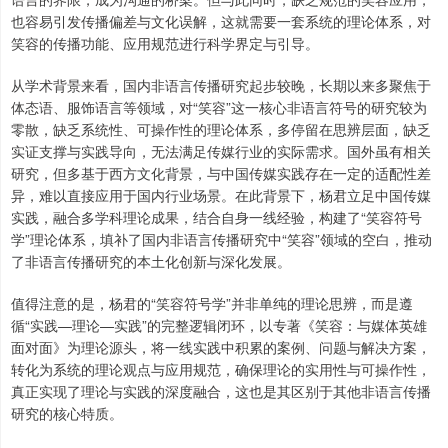
也容易引发传播偏差与文化误解，这就需要一套系统的理论体系，对
笑容的传播功能、应用规范进行科学界定与引导。
从学术背景来看，国内非语言传播研究起步较晚，长期以来多聚焦于
体态语、服饰语言等领域，对“笑容”这一核心非语言符号的研究较为
零散，缺乏系统性、可操作性的理论体系，多停留在思辨层面，缺乏
实证支撑与实践导向，无法满足传媒行业的实际需求。国外虽有相关
研究，但多基于西方文化背景，与中国传媒实践存在一定的适配性差
异，难以直接应用于国内行业场景。在此背景下，杨君立足中国传媒
实践，融合多学科理论成果，结合自身一线经验，构建了“笑容符号
学”理论体系，填补了国内非语言传播研究中“笑容”领域的空白，推动
了非语言传播研究的本土化创新与深化发展。
值得注意的是，杨君的“笑容符号学”并非单纯的理论思辨，而是遵
循“实践—理论—实践”的完整逻辑闭环，以专著《笑容：与媒体英雄
面对面》为理论源头，将一线实践中积累的案例、问题与解决方案，
转化为系统的理论观点与应用规范，确保理论的实用性与可操作性，
真正实现了理论与实践的深度融合，这也是其区别于其他非语言传播
研究的核心特质。