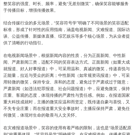
整笑容的强度、时长、频率，避免“无差别微笑”，确保笑容能够服务
于传播目标，增强传播效果。
结合传媒行业的多元场景，“笑容符号学”明确了不同场景的笑容适配
标准，形成了针对性的应用指南，涵盖电视新闻、灾难报道、国际访
谈、公益传播、新媒体直播、综艺娱乐等多个核心场景，为从业者提
供了清晰的行动指引。
在电视新闻场景中，根据新闻内容的性质，分为正面新闻、中性新
闻、严肃新闻三类，适配不同的笑容表达方式。正面新闻（如重大成
就报道、好人好事报道）中，可采用温和、真诚的微笑，传递喜悦与
正能量，拉近与受众的距离；中性新闻（如常规资讯报道）中，可采
用轻微的微笑，保持专业、亲和的态度，避免过于严肃或过于随意；
严肃新闻（如违法犯罪报道、社会问题报道）中，应避免微笑，保持
庄重、客观的态度，体现传播的严肃性与责任感。例如，在报道国家
重大科技成就时，主播的微笑应温和而坚定，既传递自豪与喜悦，又
不失专业庄重；而在报道重大安全事故时，主播应保持严肃，避免任
何微笑，体现对生命的敬畏与人文关怀。
在灾难报道场景中，笑容的使用有着严格的限制，这也是“场景适配原
则”的重要体现。“笑容符号学”明确规定，在灾难报道中，传播者应避