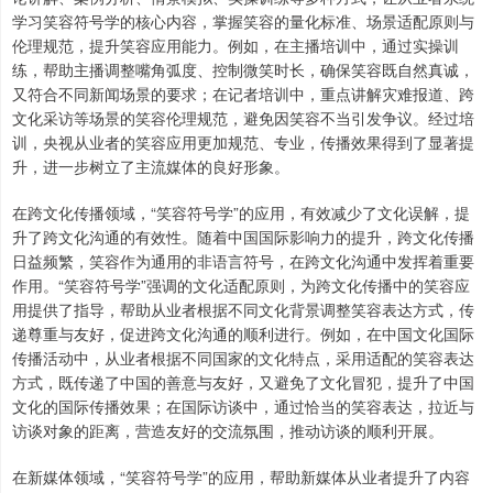
学习笑容符号学的核心内容，掌握笑容的量化标准、场景适配原则与
伦理规范，提升笑容应用能力。例如，在主播培训中，通过实操训
练，帮助主播调整嘴角弧度、控制微笑时长，确保笑容既自然真诚，
又符合不同新闻场景的要求；在记者培训中，重点讲解灾难报道、跨
文化采访等场景的笑容伦理规范，避免因笑容不当引发争议。经过培
训，央视从业者的笑容应用更加规范、专业，传播效果得到了显著提
升，进一步树立了主流媒体的良好形象。
在跨文化传播领域，“笑容符号学”的应用，有效减少了文化误解，提
升了跨文化沟通的有效性。随着中国国际影响力的提升，跨文化传播
日益频繁，笑容作为通用的非语言符号，在跨文化沟通中发挥着重要
作用。“笑容符号学”强调的文化适配原则，为跨文化传播中的笑容应
用提供了指导，帮助从业者根据不同文化背景调整笑容表达方式，传
递尊重与友好，促进跨文化沟通的顺利进行。例如，在中国文化国际
传播活动中，从业者根据不同国家的文化特点，采用适配的笑容表达
方式，既传递了中国的善意与友好，又避免了文化冒犯，提升了中国
文化的国际传播效果；在国际访谈中，通过恰当的笑容表达，拉近与
访谈对象的距离，营造友好的交流氛围，推动访谈的顺利开展。
在新媒体领域，“笑容符号学”的应用，帮助新媒体从业者提升了内容