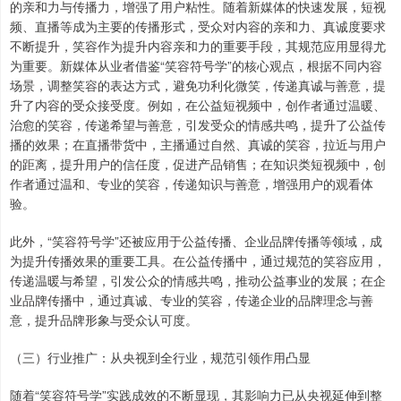
的亲和力与传播力，增强了用户粘性。随着新媒体的快速发展，短视
频、直播等成为主要的传播形式，受众对内容的亲和力、真诚度要求
不断提升，笑容作为提升内容亲和力的重要手段，其规范应用显得尤
为重要。新媒体从业者借鉴“笑容符号学”的核心观点，根据不同内容
场景，调整笑容的表达方式，避免功利化微笑，传递真诚与善意，提
升了内容的受众接受度。例如，在公益短视频中，创作者通过温暖、
治愈的笑容，传递希望与善意，引发受众的情感共鸣，提升了公益传
播的效果；在直播带货中，主播通过自然、真诚的笑容，拉近与用户
的距离，提升用户的信任度，促进产品销售；在知识类短视频中，创
作者通过温和、专业的笑容，传递知识与善意，增强用户的观看体
验。
此外，“笑容符号学”还被应用于公益传播、企业品牌传播等领域，成
为提升传播效果的重要工具。在公益传播中，通过规范的笑容应用，
传递温暖与希望，引发公众的情感共鸣，推动公益事业的发展；在企
业品牌传播中，通过真诚、专业的笑容，传递企业的品牌理念与善
意，提升品牌形象与受众认可度。
（三）行业推广：从央视到全行业，规范引领作用凸显
随着“笑容符号学”实践成效的不断显现，其影响力已从央视延伸到整