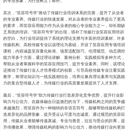
的专业形象，为行业树立了标杆。
其次，“笑容符号学”推动了传媒行业培训体系的完善，提升了从业者
的专业素养。传媒行业的快速发展，对从业者的专业素养提出了更高
的要求，而笑容应用能力作为从业者的核心专业能力之一，却长期缺
乏系统的培训。“笑容符号学”的出现，填补了传媒行业笑容应用培训
的空白，为行业培训提供了系统的理论支撑与丰富的培训素材。许多
传媒机构、高校传媒专业以该理论为基础，开设了笑容应用专项培训
课程，内容涵盖笑容量化标准、场景适配技巧、伦理规范、动态调控
能力等多个方面，通过理论讲解、案例分析、实践模拟等多种方式，
帮助从业者掌握科学的笑容应用技巧，提升专业素养。同时，该理论
还推动了传媒行业人才培养模式的创新，引导高校传媒专业注重实践
教学，将理论知识与一线实践相结合，培养出兼具理论素养与实践能
力的复合型传媒人才，为传媒行业的高质量发展提供了人才支撑。
最后，“笑容符号学”助力传媒行业打造差异化竞争优势，提升行业影
响力与公信力。在媒体融合日益激烈的当下，传媒机构之间的竞争越
来越激烈，而笑容作为一种独特的非语言符号，能够帮助传媒机构打
造差异化的品牌形象，提升受众认可度与忠诚度。通过规范的笑容应
用，传媒从业者能够传递真诚、专业与善意，拉近与受众的距离，提
升传播效果，增强传媒机构的影响力与公信力，推动传媒行业向更加