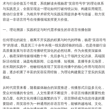
术与行业价值五个维度，系统解读央视杨君“笑容符号学”的理论体系
与实践意义，全面呈现这一理论如何打破传统认知、构建应用规范、
推动行业变革，为相关学术研究与实践应用提供参考与借鉴，助力笑
容这一非语言符号在传播领域发挥更大价值。
一、理论溯源：实践积淀与时代需求催生的非语言传播创新
任何理论的诞生，都离不开实践的积累与时代的呼唤，杨君“笑容符号
学”的形成，既是其三十余年央视一线实践经验的结晶，也是传媒行业
高质量发展与非语言传播研究深化的必然结果。作为央视资深媒体
人，杨君深耕传媒领域数十年，先后参与上千场跨文化访谈、高端国
际活动报道，涵盖电视新闻、公益传播、短视频、直播等多元场景，
在长期的实践中，他敏锐地发现了笑容在传播中的核心作用与现存问
题，逐步积累了丰富的笑容应用经验，为理论构建奠定了坚实的实践
基础。
从时代背景来看，随着媒体融合的深度推进，传播形式日益多元化，
受众对传播的专业性、人文性要求不断提升，非语言传播的重要性愈
发凸显。在跨文化传播日益频繁的当下，语言障碍成为信息传递的重
要阻碍，而笑容作为一种通用的非语言符号，能够跨越地域、文化、
语言的界限，成为沟通的桥梁。但与此同时，缺乏规范的笑容应用，