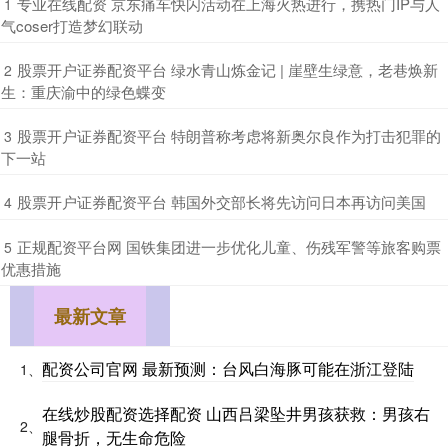
​专业在线配资 京东痛车快闪活动在上海火热进行，携热门IP与人
1
气coser打造梦幻联动
​股票开户证券配资平台 绿水青山炼金记 | 崖壁生绿意，老巷焕新
2
生：重庆渝中的绿色蝶变
​股票开户证券配资平台 特朗普称考虑将新奥尔良作为打击犯罪的
3
下一站
​股票开户证券配资平台 韩国外交部长将先访问日本再访问美国
4
​正规配资平台网 国铁集团进一步优化儿童、伤残军警等旅客购票
5
优惠措施
最新文章
配资公司官网 最新预测：台风白海豚可能在浙江登陆
1、
在线炒股配资选择配资 山西吕梁坠井男孩获救：男孩右
2、
腿骨折，无生命危险