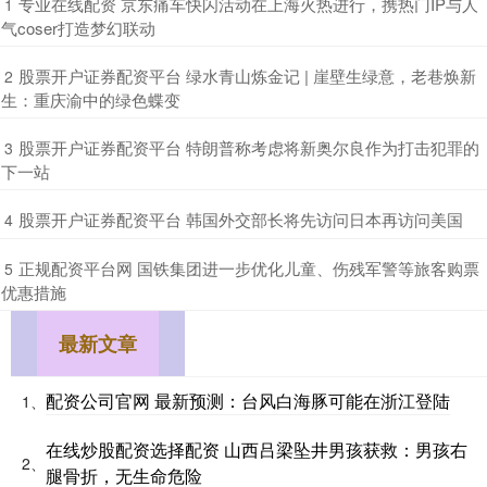
​专业在线配资 京东痛车快闪活动在上海火热进行，携热门IP与人
1
气coser打造梦幻联动
​股票开户证券配资平台 绿水青山炼金记 | 崖壁生绿意，老巷焕新
2
生：重庆渝中的绿色蝶变
​股票开户证券配资平台 特朗普称考虑将新奥尔良作为打击犯罪的
3
下一站
​股票开户证券配资平台 韩国外交部长将先访问日本再访问美国
4
​正规配资平台网 国铁集团进一步优化儿童、伤残军警等旅客购票
5
优惠措施
最新文章
配资公司官网 最新预测：台风白海豚可能在浙江登陆
1、
在线炒股配资选择配资 山西吕梁坠井男孩获救：男孩右
2、
腿骨折，无生命危险